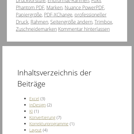
Druckvorstufe
,
Endformat-Rahmen
,
Foxit
Phantom PDF
,
Marken
,
Nuance PowerPDF
,
Papiergröße
,
PDF-XChange
,
professioneller
Druck
,
Rahmen
,
Seitengröße ändern
,
Trimbox
,
Zuschneidemarken
Kommentar hinterlassen
Inhaltsverzeichnis der
Beiträge
Excel
(3)
InDesign
(2)
KI
(1)
Konvertierung
(7)
Korrekturprogramme
(1)
Layout
(4)