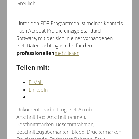
Greulich
Unter den PDF-Programmen ist meiner Kenntnis
nach Acrobat Pro die einzige Standard-
Software, mit der sich in einer vorhandenen
PDF-Datei nachträglich die für den
professionellen
mehr lesen
Teilen mit:
E-Mail
LinkedIn
Kategorien
Schlagwörter
Dokumentbearbeitung
,
PDF
Acrobat
,
Anschnittbox
,
Anschnittrahmen
,
Beschnittmarken
,
Beschnittrahmen
,
Beschnittzugabemarken
,
Bleed
,
Druckermarken
,