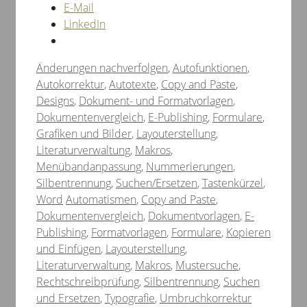
E-Mail
LinkedIn
Kategorien
Änderungen nachverfolgen
,
Autofunktionen
,
Autokorrektur
,
Autotexte
,
Copy and Paste
,
Designs
,
Dokument- und Formatvorlagen
,
Dokumentenvergleich
,
E-Publishing
,
Formulare
,
Grafiken und Bilder
,
Layouterstellung
,
Literaturverwaltung
,
Makros
,
Menübandanpassung
,
Nummerierungen
,
Silbentrennung
,
Suchen/Ersetzen
,
Tastenkürzel
,
Schlagwörter
Word
Automatismen
,
Copy and Paste
,
Dokumentenvergleich
,
Dokumentvorlagen
,
E-
Publishing
,
Formatvorlagen
,
Formulare
,
Kopieren
und Einfügen
,
Layouterstellung
,
Literaturverwaltung
,
Makros
,
Mustersuche
,
Rechtschreibprüfung
,
Silbentrennung
,
Suchen
und Ersetzen
,
Typografie
,
Umbruchkorrektur