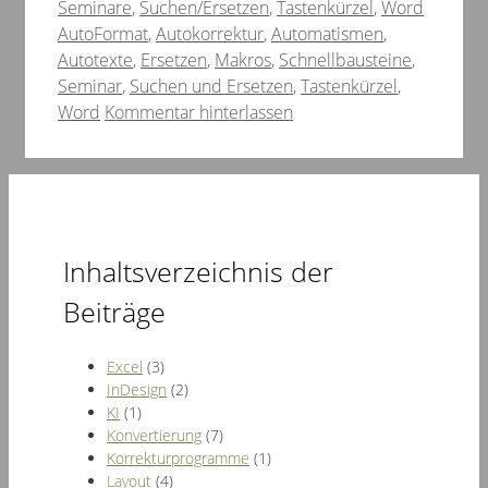
Schlagw
Seminare
,
Suchen/Ersetzen
,
Tastenkürzel
,
Word
AutoFormat
,
Autokorrektur
,
Automatismen
,
Autotexte
,
Ersetzen
,
Makros
,
Schnellbausteine
,
Seminar
,
Suchen und Ersetzen
,
Tastenkürzel
,
Word
Kommentar hinterlassen
Inhaltsverzeichnis der
Beiträge
Excel
(3)
InDesign
(2)
KI
(1)
Konvertierung
(7)
Korrekturprogramme
(1)
Layout
(4)