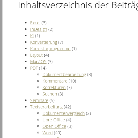
Inhaltsverzeichnis der Beiträ
Excel
(3)
InDesign
(2)
KI
(1)
Konvertierung
(7)
Korrekturprogramme
(1)
Layout
(4)
Mac/iOS
(3)
PDF
(14)
Dokumentbearbeitung
(3)
Kommentare
(10)
Korrekturen
(7)
Suchen
(3)
Seminare
(5)
Textverarbeitung
(42)
Dokumentenvergleich
(2)
Libre Office
(4)
Open Office
(3)
Word
(40)