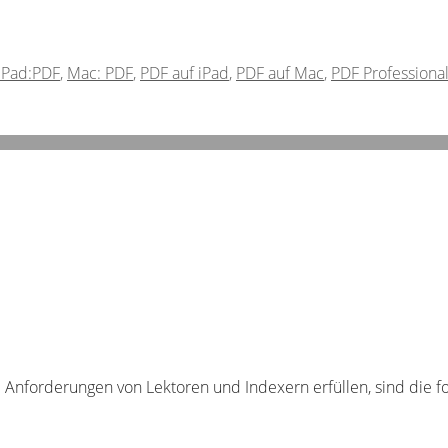
iPad:PDF
,
Mac: PDF
,
PDF auf iPad
,
PDF auf Mac
,
PDF Professiona
e Anforderungen von Lektoren und Indexern erfüllen, sind die f