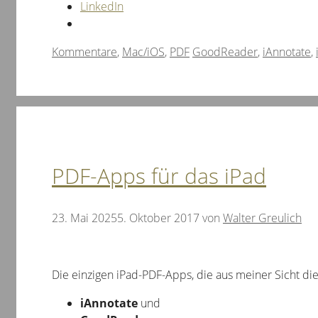
LinkedIn
Kategorien
Schlagwörter
Kommentare
,
Mac/iOS
,
PDF
GoodReader
,
iAnnotate
,
PDF-Apps für das iPad
23. Mai 2025
5. Oktober 2017
von
Walter Greulich
Die einzigen iPad-PDF-Apps, die aus meiner Sicht di
iAnnotate
und