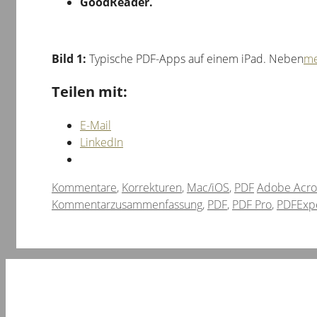
GoodReader.
Bild 1:
Typische PDF-Apps auf einem iPad. Neben
me
Teilen mit:
E-Mail
LinkedIn
Kategorien
Schlagwörte
Kommentare
,
Korrekturen
,
Mac/iOS
,
PDF
Adobe Acro
Kommentarzusammenfassung
,
PDF
,
PDF Pro
,
PDFExp