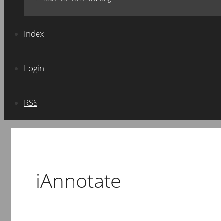
Index
Login
RSS
iAnnotate