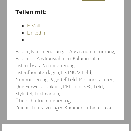
Teilen mit:
E-Mail
LinkedIn
Kategorien
Schlagwörter
Felder
,
Nummerierungen
Absatznummerierung
,
Felder: in Positionsrahmen
,
Kolumnentitel
,
Listenabsatz-Nummerierung
,
Listenformatvorlagen
,
LISTNUM-Feld
,
Nummerierung
,
PageRef-Feld
,
Positionsrahmen
,
Querverweis-Funktion
,
REF-Feld
,
SEQ-Feld
,
StyleRef
,
Textmarken
,
Überschriftnummerierung
,
Zeichenformatvorlagen
Kommentar hinterlassen