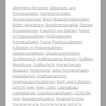
Kategorien
allgemeine Konzepte
,
Dokument- und
Formatvorlagen
,
Nummerierungen
,
Schlagwörter
Textverarbeitung
,
Word
Absatzformatvorlagen
,
Bilder: Anordnung
,
Dreidimensionalität
,
Ebenen
,
Einzugsebenen
,
Erweitern von Ebenen
,
Felder:
in Positionsrahmen
,
Feldfunktionen
,
Formatvorlagen
,
Frame (Positionsrahmen)
,
Fußnoten: in Positionsrahmen
,
Gliederungsebene
,
Gliederungsfunktion
,
Grafikbereich
,
grafikbezogene Ebenen
,
Grafiken:
Anordnung
,
Grafikschicht
,
Hierarchie:von
Absätzen
,
Hintergrund
,
Index-Formatvorlagen
,
Indexebenen
,
Inhaltsverzeichnis
,
Inhaltsverzeichnisebenen
,
Kopf- und Fußzeilen-
Schicht
,
layer
,
level
,
Listen
,
Listenabsatz
,
Listenebenen
,
Listenformatvorlagen
,
LISTNUM-
Feld
,
Navigationsfunktion
,
Neubeginn einer
Nummerierung
,
Nummerierung
,
optische