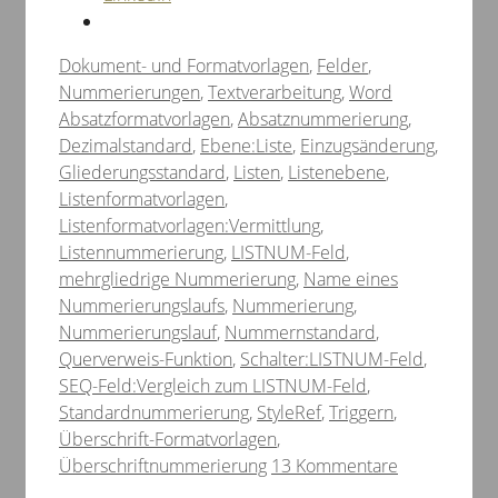
Kategorien
Dokument- und Formatvorlagen
,
Felder
,
Schlagwörter
Nummerierungen
,
Textverarbeitung
,
Word
Absatzformatvorlagen
,
Absatznummerierung
,
Dezimalstandard
,
Ebene:Liste
,
Einzugsänderung
,
Gliederungsstandard
,
Listen
,
Listenebene
,
Listenformatvorlagen
,
Listenformatvorlagen:Vermittlung
,
Listennummerierung
,
LISTNUM-Feld
,
mehrgliedrige Nummerierung
,
Name eines
Nummerierungslaufs
,
Nummerierung
,
Nummerierungslauf
,
Nummernstandard
,
Querverweis-Funktion
,
Schalter:LISTNUM-Feld
,
SEQ-Feld:Vergleich zum LISTNUM-Feld
,
Standardnummerierung
,
StyleRef
,
Triggern
,
Überschrift-Formatvorlagen
,
Überschriftnummerierung
13 Kommentare