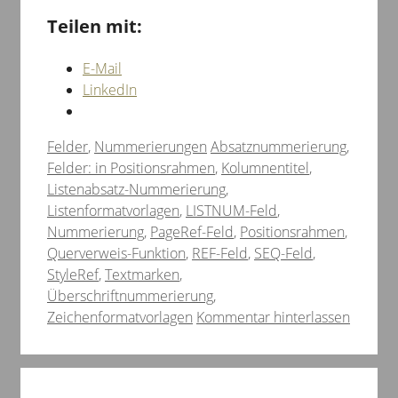
Teilen mit:
E-Mail
LinkedIn
Kategorien
Schlagwörter
Felder
,
Nummerierungen
Absatznummerierung
,
Felder: in Positionsrahmen
,
Kolumnentitel
,
Listenabsatz-Nummerierung
,
Listenformatvorlagen
,
LISTNUM-Feld
,
Nummerierung
,
PageRef-Feld
,
Positionsrahmen
,
Querverweis-Funktion
,
REF-Feld
,
SEQ-Feld
,
StyleRef
,
Textmarken
,
Überschriftnummerierung
,
Zeichenformatvorlagen
Kommentar hinterlassen