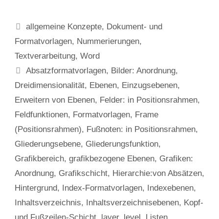
Kategorien
allgemeine Konzepte
,
Dokument- und
Formatvorlagen
,
Nummerierungen
,
Textverarbeitung
,
Word
Schlagwörter
Absatzformatvorlagen
,
Bilder: Anordnung
,
Dreidimensionalität
,
Ebenen
,
Einzugsebenen
,
Erweitern von Ebenen
,
Felder: in Positionsrahmen
,
Feldfunktionen
,
Formatvorlagen
,
Frame
(Positionsrahmen)
,
Fußnoten: in Positionsrahmen
,
Gliederungsebene
,
Gliederungsfunktion
,
Grafikbereich
,
grafikbezogene Ebenen
,
Grafiken:
Anordnung
,
Grafikschicht
,
Hierarchie:von Absätzen
,
Hintergrund
,
Index-Formatvorlagen
,
Indexebenen
,
Inhaltsverzeichnis
,
Inhaltsverzeichnisebenen
,
Kopf-
und Fußzeilen-Schicht
,
layer
,
level
,
Listen
,