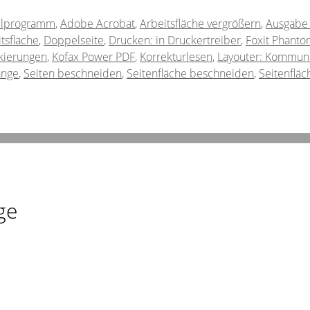
llprogramm
,
Adobe Acrobat
,
Arbeitsfläche vergrößern
,
Ausgabe
tsfläche
,
Doppelseite
,
Drucken: in Druckertreiber
,
Foxit Phant
kierungen
,
Kofax Power PDF
,
Korrekturlesen
,
Layouter: Kommuni
ange
,
Seiten beschneiden
,
Seitenfläche beschneiden
,
Seitenfläc
ge