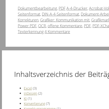
Kategorien
Schlagwörter
Dokumentbearbeitung
,
PDF
A-4-Drucker
,
Acrobat-Vo
Seitenformat
,
DIN-A-4-Seitenformat
,
Dokument-Arbei
Korrekturen
,
Grafiker: Kommunikation mit
,
Grafikmar
Power PDF
,
OCR
,
offene Kommentare
,
PDF
,
PDF-XCh
Texterkennung
4 Kommentare
Inhaltsverzeichnis der Beiträ
Excel
(3)
InDesign
(2)
KI
(1)
Konvertierung
(7)
Korrekturprogramme
(1)