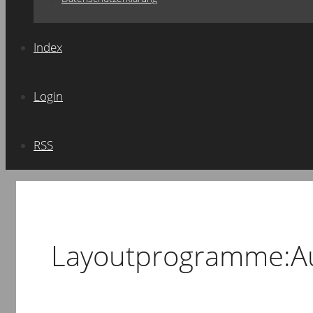
Index
Login
RSS
Layoutprogramme:A