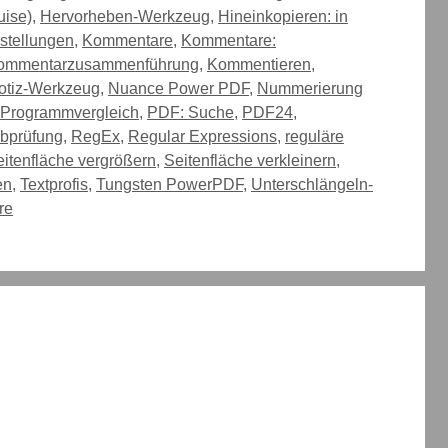
uise)
,
Hervorheben-Werkzeug
,
Hineinkopieren: in
stellungen
,
Kommentare
,
Kommentare:
ommentarzusammenführung
,
Kommentieren
,
otiz-Werkzeug
,
Nuance Power PDF
,
Nummerierung
Programmvergleich
,
PDF: Suche
,
PDF24
,
ibprüfung
,
RegEx
,
Regular Expressions
,
reguläre
itenfläche vergrößern
,
Seitenfläche verkleinern
,
en
,
Textprofis
,
Tungsten PowerPDF
,
Unterschlängeln-
re