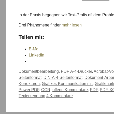
In der Praxis begegnen wir Text-Profis oft dem Prob
Drei Phänomene finden
mehr lesen
Teilen mit:
E-Mail
LinkedIn
Kategorien
Schlagwörter
Dokumentbearbeitung
,
PDF
A-4-Drucker
,
Acrobat-Vo
Seitenformat
,
DIN-A-4-Seitenformat
,
Dokument-Arbei
Korrekturen
,
Grafiker: Kommunikation mit
,
Grafikmar
Power PDF
,
OCR
,
offene Kommentare
,
PDF
,
PDF-X
Texterkennung
4 Kommentare