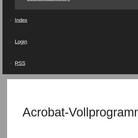
Index
Login
RSS
Acrobat-Vollprogra