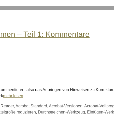
men – Teil 1: Kommentare
ommentieren, also das Anbringen von Hinweisen zu Korrekture
ck
mehr lesen
 Reader
,
Acrobat Standard
,
Acrobat-Versionen
,
Acrobat-Vollpr
teigröße reduzieren
,
Durchstreichen-Werkzeug
,
Einfügen-Wer