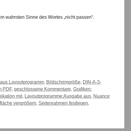
 im wahrsten Sinne des Wortes „nicht passen“.
aus Layoutprogramm
,
Bildschirmgröße
,
DIN-A-3-
m PDF
,
geschlossene Kommentare
,
Grafiken:
kation mit
,
Layoutprogramme:Ausgabe aus
,
Nuance
fläche vergrößern
,
Seitenrahmen festlegen
,