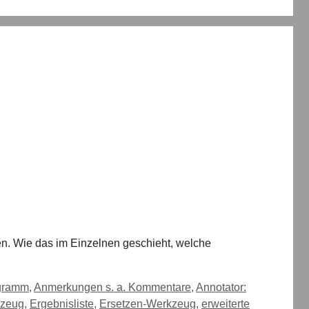
n. Wie das im Einzelnen geschieht, welche
ogramm
,
Anmerkungen s. a. Kommentare
,
Annotator:
kzeug
,
Ergebnisliste
,
Ersetzen-Werkzeug
,
erweiterte