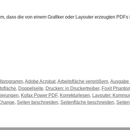
lem, dass die von einem Grafiker oder Layouter erzeugten PDFs
llprogramm
,
Adobe Acrobat
,
Arbeitsfläche vergrößern
,
Ausgabe 
tsfläche
,
Doppelseite
,
Drucken: in Druckertreiber
,
Foxit Phanto
kierungen
,
Kofax Power PDF
,
Korrekturlesen
,
Layouter: Kommuni
Change
,
Seiten beschneiden
,
Seitenfläche beschneiden
,
Seiten