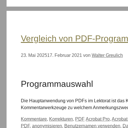
Vergleich von PDF-Program
23. Mai 2025
17. Februar 2021
von
Walter Greulich
Programmauswahl
Die Hauptanwendung von PDFs im Lektorat ist das K
Kommentarwerkzeuge zu welchem Anmerkungszwe
Kategorien
Schlagwörter
Kommentare
,
Korrekturen
,
PDF
Acrobat Pro
,
Acrobat
PDF
,
anonymisieren
,
Benutzernamen verwenden
,
Da