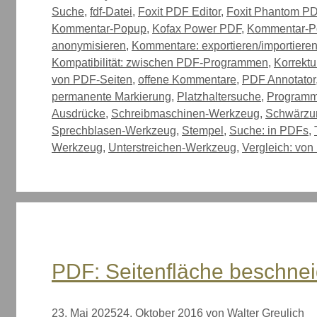
Suche
,
fdf-Datei
,
Foxit PDF Editor
,
Foxit Phantom P
Kommentar-Popup
,
Kofax Power PDF
,
Kommentar-P
anonymisieren
,
Kommentare: exportieren/importiere
Kompatibilität: zwischen PDF-Programmen
,
Korrektu
von PDF-Seiten
,
offene Kommentare
,
PDF Annotator
permanente Markierung
,
Platzhaltersuche
,
Programm
Ausdrücke
,
Schreibmaschinen-Werkzeug
,
Schwärzun
Sprechblasen-Werkzeug
,
Stempel
,
Suche: in PDFs
,
Werkzeug
,
Unterstreichen-Werkzeug
,
Vergleich: vo
PDF: Seitenfläche beschnei
23. Mai 2025
24. Oktober 2016
von
Walter Greulich