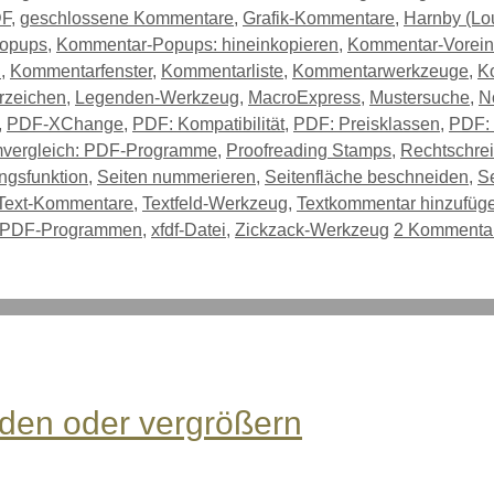
DF
,
geschlossene Kommentare
,
Grafik-Kommentare
,
Harnby (Lo
opups
,
Kommentar-Popups: hineinkopieren
,
Kommentar-Vorein
n
,
Kommentarfenster
,
Kommentarliste
,
Kommentarwerkzeuge
,
K
rzeichen
,
Legenden-Werkzeug
,
MacroExpress
,
Mustersuche
,
N
,
PDF-XChange
,
PDF: Kompatibilität
,
PDF: Preisklassen
,
PDF: 
vergleich: PDF-Programme
,
Proofreading Stamps
,
Rechtschre
gsfunktion
,
Seiten nummerieren
,
Seitenfläche beschneiden
,
Se
Text-Kommentare
,
Textfeld-Werkzeug
,
Textkommentar hinzufüg
n PDF-Programmen
,
xfdf-Datei
,
Zickzack-Werkzeug
2 Kommenta
den oder vergrößern