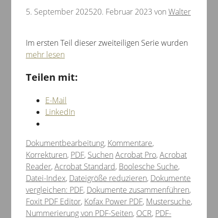
5. September 2025
20. Februar 2023
von
Walter
Im ersten Teil dieser zweiteiligen Serie wurden
mehr lesen
Teilen mit:
E-Mail
LinkedIn
Kategorien
Dokumentbearbeitung
,
Kommentare
,
Schlagwörter
Korrekturen
,
PDF
,
Suchen
Acrobat Pro
,
Acrobat
Reader
,
Acrobat Standard
,
Boolesche Suche
,
Datei-Index
,
Dateigröße reduzieren
,
Dokumente
vergleichen: PDF
,
Dokumente zusammenführen
,
Foxit PDF Editor
,
Kofax Power PDF
,
Mustersuche
,
Nummerierung von PDF-Seiten
,
OCR
,
PDF-