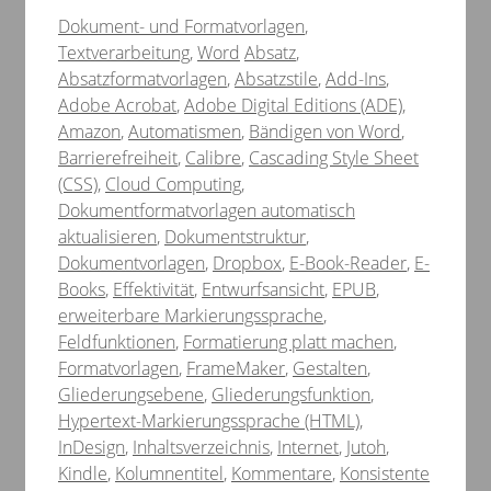
Kategorien
Dokument- und Formatvorlagen
,
Schlagwörter
Textverarbeitung
,
Word
Absatz
,
Absatzformatvorlagen
,
Absatzstile
,
Add-Ins
,
Adobe Acrobat
,
Adobe Digital Editions (ADE)
,
Amazon
,
Automatismen
,
Bändigen von Word
,
Barrierefreiheit
,
Calibre
,
Cascading Style Sheet
(CSS)
,
Cloud Computing
,
Dokumentformatvorlagen automatisch
aktualisieren
,
Dokumentstruktur
,
Dokumentvorlagen
,
Dropbox
,
E-Book-Reader
,
E-
Books
,
Effektivität
,
Entwurfsansicht
,
EPUB
,
erweiterbare Markierungssprache
,
Feldfunktionen
,
Formatierung platt machen
,
Formatvorlagen
,
FrameMaker
,
Gestalten
,
Gliederungsebene
,
Gliederungsfunktion
,
Hypertext-Markierungssprache (HTML)
,
InDesign
,
Inhaltsverzeichnis
,
Internet
,
Jutoh
,
Kindle
,
Kolumnentitel
,
Kommentare
,
Konsistente