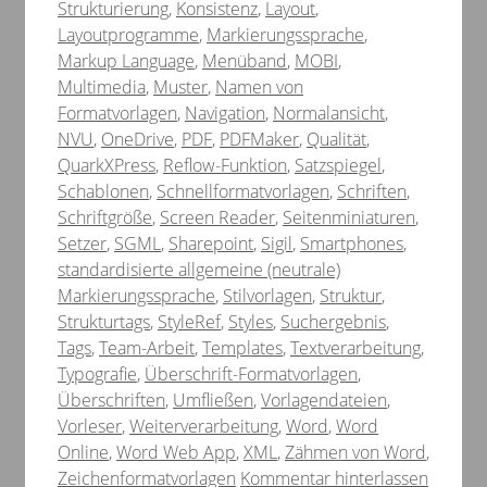
Strukturierung
,
Konsistenz
,
Layout
,
Layoutprogramme
,
Markierungssprache
,
Markup Language
,
Menüband
,
MOBI
,
Multimedia
,
Muster
,
Namen von
Formatvorlagen
,
Navigation
,
Normalansicht
,
NVU
,
OneDrive
,
PDF
,
PDFMaker
,
Qualität
,
QuarkXPress
,
Reflow-Funktion
,
Satzspiegel
,
Schablonen
,
Schnellformatvorlagen
,
Schriften
,
Schriftgröße
,
Screen Reader
,
Seitenminiaturen
,
Setzer
,
SGML
,
Sharepoint
,
Sigil
,
Smartphones
,
standardisierte allgemeine (neutrale)
Markierungssprache
,
Stilvorlagen
,
Struktur
,
Strukturtags
,
StyleRef
,
Styles
,
Suchergebnis
,
Tags
,
Team-Arbeit
,
Templates
,
Textverarbeitung
,
Typografie
,
Überschrift-Formatvorlagen
,
Überschriften
,
Umfließen
,
Vorlagendateien
,
Vorleser
,
Weiterverarbeitung
,
Word
,
Word
Online
,
Word Web App
,
XML
,
Zähmen von Word
,
Zeichenformatvorlagen
Kommentar hinterlassen